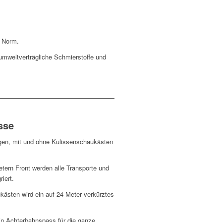
4 Norm.
mweltverträgliche Schmierstoffe und
sse
ngen, mit und ohne Kulissenschaukästen
tern Front werden alle Transporte und
iert.
kästen wird ein auf 24 Meter verkürztes
ein Achterbahnspass für die ganze