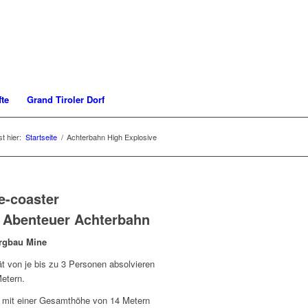
te
Grand Tiroler Dorf
t hier:
Startseite
/
Achterbahn High Explosive
e Abenteuer Achterbahn
ergbau Mine
t von je bis zu 3 Personen absolvieren
etern.
 mit einer Gesamthöhe von 14 Metern