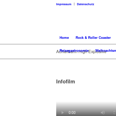
Impressum
Datenschutz
Home
Rock & Roller Coaster
Reisegastronomie
Weihnachtsm
Achterbahn High Explosive
Infofilm