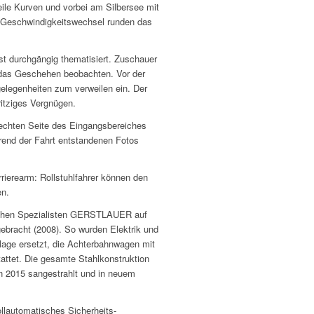
eile Kurven und vorbei am Silbersee mit
e Geschwindigkeitswechsel runden das
st durchgängig thematisiert. Zuschauer
 das Geschehen beobachten. Vor der
gelegenheiten zum verweilen ein. Der
ritziges Vergnügen.
rechten Seite des Eingangsbereiches
rend der Fahrt entstandenen Fotos
rierearm: Rollstuhlfahrer können den
en.
schen Spezialisten GERSTLAUER auf
ebracht (2008). So wurden Elektrik und
lage ersetzt, die Achterbahnwagen mit
ttet. Die gesamte Stahlkonstruktion
n 2015 sangestrahlt und in neuem
ollautomatisches Sicherheits-